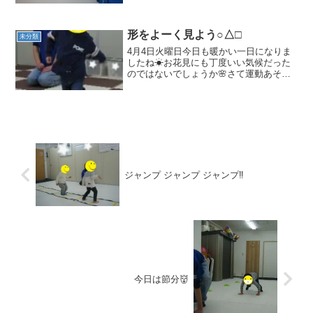
にしたよ。昨日と同じ内容だったのでど
うかな～と思ったけど、結構みんな楽し
んで頑張っていたね...
形をよーく見よう○△□
未分類
4月4日火曜日今日も暖かい一日になりま
したね☀お花見にも丁度いい気候だった
のではないでしょうか🌸さて運動あそび
は『指示あそび』でしたスタート前に
「丸を箱の中に入れる」などの指示をも
らいくまさんやワニさんなどで移動しま
した そして、積み木を選...
ジャンプ ジャンプ ジャンプ‼
今日は節分👹