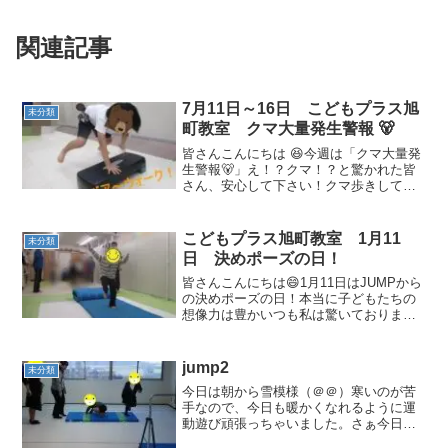
関連記事
7月11日～16日 こどもプラス旭
未分類
町教室 クマ大量発生警報 🐻
皆さんこんにちは 😆今週は「クマ大量発
生警報🐻」え！？クマ！？と驚かれた皆
さん、安心して下さい！クマ歩きしてい
る子ども達です！右見てもクマ、左見て
もクマ、前後上下どこもクマクマ！大変
です！まずは安定のベアーウォーク🐻 🚶
こどもプラス旭町教室 1月11
未分類
段差を跨ぐのもお手の...
日 決めポーズの日！
皆さんこんにちは😄1月11日はJUMPから
の決めポーズの日！本当に子どもたちの
想像力は豊かいつも私は驚いております⁉
その決めポーズの数々を是非とも皆様ご
覧ください！No1この躍動感あふれるポ
ーズ！こどもプラス旭町教室に現れたス
jump2
未分類
パイダーマン ...
今日は朝から雪模様（＠＠）寒いのが苦
手なので、今日も暖かくなれるように運
動遊び頑張っちゃいました。さぁ今日の
運動遊びだけど、昨日に引き続きでjump2