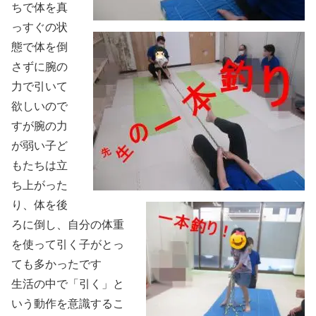
ちで体を真
っすぐの状
態で体を倒
さずに腕の
力で引いて
欲しいので
すが腕の力
が弱い子ど
もたちは立
ち上がった
り、体を後
ろに倒し、自分の体重
を使って引く子がとっ
ても多かったです
生活の中で「引く」と
いう動作を意識するこ