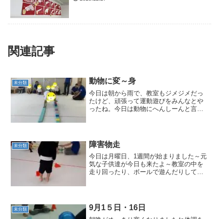
関連記事
動物に変～身
未分類
今日は朝から雨で、教室もジメジメだっ
たけど、頑張って運動遊びをみんなとや
ったね。今日は動物にへんしーんと言う
ことで頑張ったね。まずは、平均台をク
マさんで移動して、マットの上はどんぐ
りコロコロで転がったよ。そして、窓に
貼ってある動物に変身した...
障害物走
未分類
今日は月曜日、1週間が始まりました～元
気な子供達が今日も来たよ～教室の中を
走り回ったり、ボールで遊んだりしてい
たけど、「時間だよ～。ピー ラジオ体
操～だよ～」ちゃんちゃんちゃらちゃち
ゃちゃちゃ～(^^)今日の運動遊びは～って
子供達から今日は...
9月1５日・16日
未分類