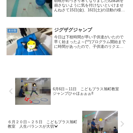
朝晩がめっきり寒くなりましたね体調を
崩さないように気を付けないといけませ
んねさて15日(金)、16日(土)の活動の様子
を紹介します 😊金曜日午前は運動あそび
の中にボーリングを取り入れました🎳午
後は鉄棒に挑戦‼手伝ってもらいながら、
頑張りまし...
ジグザグジャンプ
未分類
今日は下校時間が早い子供達がいたので
早く始まったよ～(^^)プログラム開始まで
に時間があったので、子供達のリクエス
トに応じて、ジャンケンゲームをした
り。。。。。。マットのお山超えをした
り、、、、、、隠れん坊
～、？？？？？？？？？？？ちょっと...
6月6日～11日 こどもプラス旭町教室
ジャンプひゃほぉぉぉ‼
６月２０日～２５日 こどもプラス旭町
教室 人生バランスが大切🦀