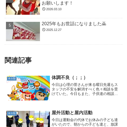
お願いします！
2026.03.10
2025年もお世話になりました🙇
2025.12.27
関連記事
体調不良（；；）
未分類
今日は心理の菅さんが来る曜日先週もス
タッフの不安を解消すべく色々相談を受
けていた。今日もまた、子供達の相談に
のってもらっちゃいました。(^^)vとここ
までは普段通りだったけど、今日は、何
故か子供達が体調不良(;;)なので、今日は
急遽、運動遊...
屋外活動と屋内活動
未分類
今日は運動会の代休でお休みの子ども達
がいたので、朝からの子ども達と、放課