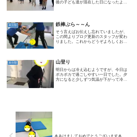
後の子ども達が混在した日になったよ。
なので、午前中運動遊びを終わらせて、
今日は牛や山羊を見るために福富のカド
ーレへ。そして、ついでに道の駅の側に
ある公園で野外活動をして...
鉄棒ぶら～～ん
未分類
そう言えばお伝えし忘れていましたが、
この間よりブログ更新のスタッフが変わ
りました。これからどうぞよろしくお願
い致します！さて、昨日の様子をお伝え
しますね。児発の子どもたちは、なん
と、初めて逆上がりに挑戦しまし
た！！！！先生二人に支えてもらっ...
山登り
未分類
明日からは冷え込むようですが、今日は
ポカポカで過ごしやすい一日でした。夕
方になると少しずつ気温が下がって冷え
るので、冷えに負けな様に運動遊びを今
日もやったよ。今日の運動は、山登りと
題してラダーの道を一歩ずつ歩いたり、
一段飛ばしにjumpした...
🎍あけましておめでとうございます🎍