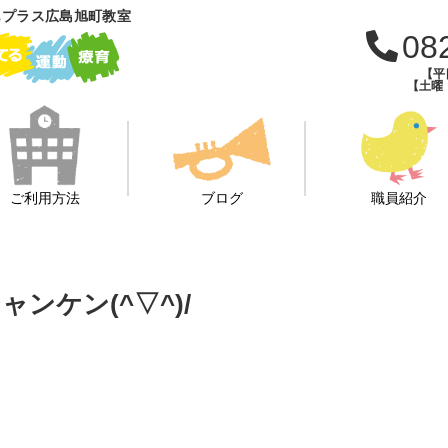
もプラス広島旭町教室
08
【平日
【土曜・
ご利用方法
ブログ
職員紹介
ンケン(^▽^)/