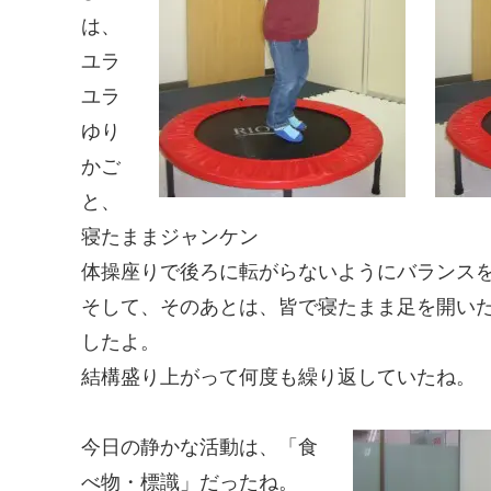
は、
ユラ
ユラ
ゆり
かご
と、
寝たままジャンケン
体操座りで後ろに転がらないようにバランス
そして、そのあとは、皆で寝たまま足を開い
したよ。
結構盛り上がって何度も繰り返していたね。
今日の静かな活動は、「食
べ物・標識」だったね。