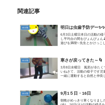
関連記事
明日は虫歯予防デー✨
未分類
6月3日土曜日本日の活動の様
し平均台の間をぴょんぴょん
遊びを満喫✨先生とかけっこし
寒さが戻ってきた～🌀
未分類
3月8日水曜日 風邪が冷たく
いねさて、活動の様子です児
一緒に運動すると自然と仲良しに
9月1５日・16日
未分類
朝晩がめっきり寒くなりまし
(金)、16日(土)の活動の様