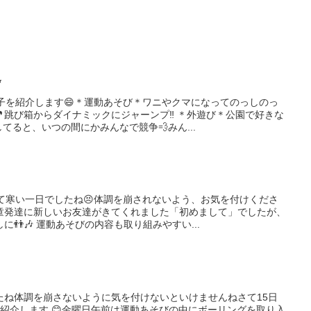
✨
子を紹介します😄＊運動あそび＊ワニやクマになってのっしのっ
跳び箱からダイナミックにジャーンプ‼ ＊外遊び＊公園で好きな
てると、いつの間にかみんなで競争💨みん...
て寒い一日でしたね😣体調を崩されないよう、お気を付けくださ
童発達に新しいお友達がきてくれました「初めまして」でしたが、
👬🎶 運動あそびの内容も取り組みやすい...
たね体調を崩さないように気を付けないといけませんねさて15日
子を紹介します 😊金曜日午前は運動あそびの中にボーリングを取り入