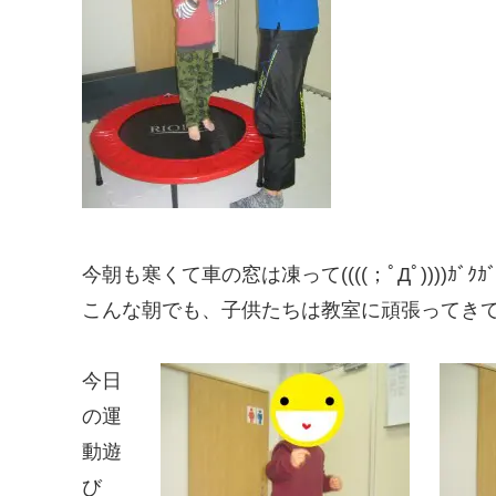
今朝も寒くて車の窓は凍って((((；ﾟДﾟ))))ｶﾞｸｶﾞｸ
こんな朝でも、子供たちは教室に頑張ってきてく
今日
の運
動遊
び