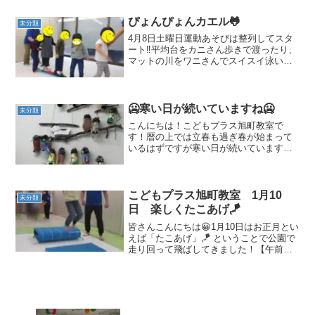
な揃って上手に踊れたね👏 最後のポーズ
もかっこよく決...
ぴょんぴょんカエル🐸
未分類
4月8日土曜日運動あそびは整列してスタ
ート‼平均台をカニさん歩きで渡ったり、
マットの川をワニさんでスイスイ泳いだ
り前の人を抜かさないように気を付けて
たね🎶工作は牛乳パックを使って《ぴょ
んぴょんカエル🐸》を作りました好きな
色で絵を描いて、ゴム...
🥶寒い日が続いていますね🥶
未分類
こんにちは！こどもプラス旭町教室で
す！暦の上では立春も過ぎ春が始まって
いるはずですが寒い日が続いています
ね、、、😓皆さんも着込んで、風邪をひ
かないように予防しましょうね😁着込
む！ということで、教室ではちぎった折
り紙や葉っぱのようなものを着込...
こどもプラス旭町教室 1月10
未分類
日 楽しくたこあげ🪁
皆さんこんにちは😀1月10日はお正月とい
えば「たこあげ」🪁 ということで公園で
走り回って飛ばしてきました！【午前の
様子】午前中は走って走ってJUMP！そ
してJUMPからの～決めポーズ！かっこ
いい決めポーズから、かわいい決めポー
ズまで子どもた...