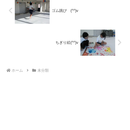
ゴム跳び (^^)v
ちぎり絵(^^)v
ホーム
未分類