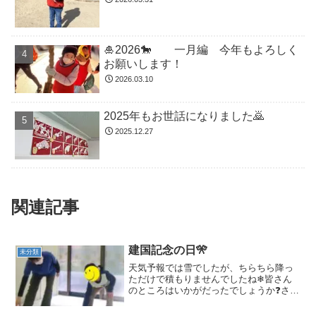
🎍2026🐎 一月編 今年もよろしく
お願いします！
2026.03.10
2025年もお世話になりました🙇
2025.12.27
関連記事
建国記念の日🎌
未分類
天気予報では雪でしたが、ちらちら降っ
ただけで積もりませんでしたね❄皆さん
のところはいかがだったでしょうか❓さ
て、2月11日土曜日の活動を紹介します
(^^)運動あそび前のはとぽっぽ体操～みん