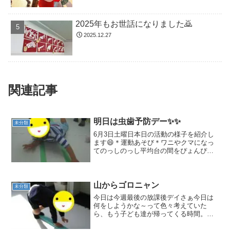
2025年もお世話になりました🙇
2025.12.27
関連記事
明日は虫歯予防デー✨✨
未分類
6月3日土曜日本日の活動の様子を紹介し
ます😄＊運動あそび＊ワニやクマになっ
てのっしのっし平均台の間をぴょんぴょ
ん🎵跳び箱からダイナミックにジャーン
プ‼ ＊外遊び＊公園で好きな遊びを満喫✨
先生とかけっこしてると、いつの間にか
みんなで競争💨みん...
山からゴロニャン
未分類
今日は今週最後の放課後デイさぁ今日は
何をしようかな～って色々考えていた
ら、もう子ども達が帰ってくる時間。分
担して送迎に((((;´・ω・`)))「さぁみんな