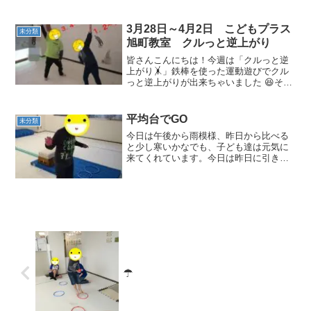
教室についたから手を洗うよ～。」手洗
いが終わったら、みんなの大好きなオヤ
ツの時間。そ...
3月28日～4月2日 こどもプラス
未分類
旭町教室 クルっと逆上がり
皆さんこんにちは！今週は「クルっと逆
上がり🤸」鉄棒を使った運動遊びでクル
っと逆上がりが出来ちゃいました 😆そし
て今週からみーんな春休み！朝から元気
な声が旭町教室に響き渡ります！元気な
子どもたちを是非とも見て行って下さ
平均台でGO
未分類
い！まずはラジオ体操で体...
今日は午後から雨模様、昨日から比べる
と少し寒いかなでも、子ども達は元気に
来てくれています。今日は昨日に引き続
いて、平均台を使った運動遊びをした
よ。普通に歩くだけだと単純すぎるの
で、カニさん歩きをしたり、平均台を離
して移動したりもしたよ。普段...
☂